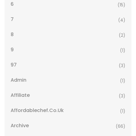
6
(15)
7
(4)
8
(2)
9
(1)
97
(3)
Admin
(1)
Affiliate
(3)
Affordablechef.co.uk
(1)
Archive
(66)