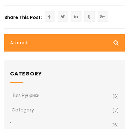
Share This Post:
CATEGORY
! Без Рубрики
(6)
!Category
(7)
1
(16)