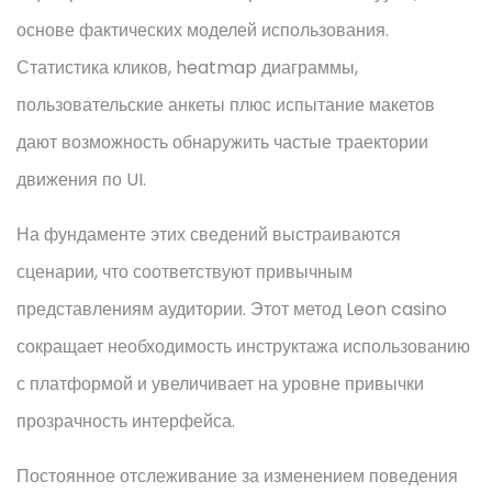
основе фактических моделей использования.
Статистика кликов, heatmap диаграммы,
пользовательские анкеты плюс испытание макетов
дают возможность обнаружить частые траектории
движения по UI.
На фундаменте этих сведений выстраиваются
сценарии, что соответствуют привычным
представлениям аудитории. Этот метод Leon casino
сокращает необходимость инструктажа использованию
с платформой и увеличивает на уровне привычки
прозрачность интерфейса.
Постоянное отслеживание за изменением поведения