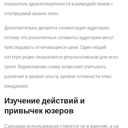
показатель удовлетворённости взаимодействием с
платформой казино леон.
Дополнительно делается сегментация аудитории,
потому что разнотипные сегменты аудитории могут
преследовать отличающиеся цели. Один общий
паттерн редко оказывается результативным для всех
групп. Вариативная схема позволяет учитывать
различия в уровне опыта, уровне готовности плюс
ожиданиях.
Изучение действий и
привычек юзеров
Сценарии использования строятся не в вакууме, а на