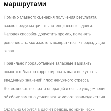
маршрутами
Помимо главного сценария получения результата,
важно предусматривать потенциальные сдвиги.
Человек способен допустить промах, поменять
решение а также захотеть возвратиться к предыдущий
экран.
Правильно проработанные запасные варианты
помогают быстро корректировать шаги вне утраты
введённых значений плюс ненужного стресса.
Возможность возврата операций и ясные уведомления
об сбоях заметно усиливают комфорт взаимодействия.
Отдельно берутся в расчёт редкие, но критически