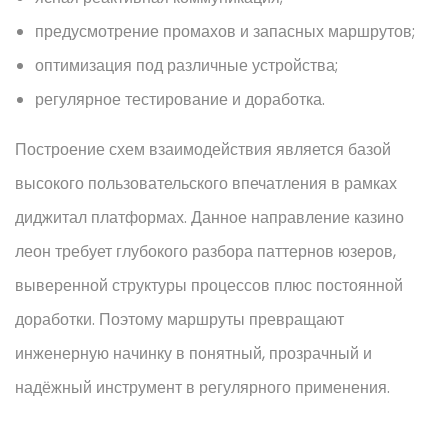
предусмотрение промахов и запасных маршрутов;
оптимизация под различные устройства;
регулярное тестирование и доработка.
Построение схем взаимодействия является базой
высокого пользовательского впечатления в рамках
диджитал платформах. Данное направление казино
леон требует глубокого разбора паттернов юзеров,
выверенной структуры процессов плюс постоянной
доработки. Поэтому маршруты превращают
инженерную начинку в понятный, прозрачный и
надёжный инструмент в регулярного применения.