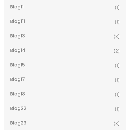
Blog11
(1)
Blog111
(1)
Blog13
(3)
Blog14
(2)
Blog15
(1)
Blog17
(1)
Blog18
(1)
Blog22
(1)
Blog23
(3)