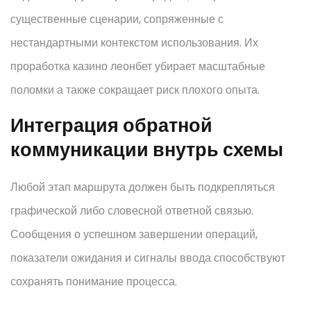
существенные сценарии, сопряженные с
нестандартными контекстом использования. Их
проработка казино леонбет убирает масштабные
поломки а также сокращает риск плохого опыта.
Интеграция обратной
коммуникации внутрь схемы
Любой этап маршрута должен быть подкрепляться
графической либо словесной ответной связью.
Сообщения о успешном завершении операций,
показатели ожидания и сигналы ввода способствуют
сохранять понимание процесса.