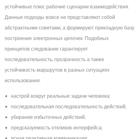
устойчивые плюс рабочие сценарии взаимодействия.
Данные подходы вовсе не представляют собой
абстрактными советами, а формируют прикладную базу
построения электронных цепочек. Подобных
принципов следование гарантирует
последовательность, прозрачность а также
устойчивость маршрутов в разных ситуациях
использования.
настрой вокруг реальные задачи человека;
последовательная последовательность действий;
убирание избыточных действий;
предсказуемость откликов интерфейса;
ясная реактивная коммуникация;