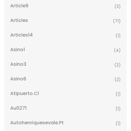
Article9
(3)
Articles
(71)
Articles14
(1)
Asino1
(4)
Asino3
(2)
Asino6
(2)
Atipuerto.cl
(1)
Au0271
(1)
Autohenriquesevale.pt
(1)