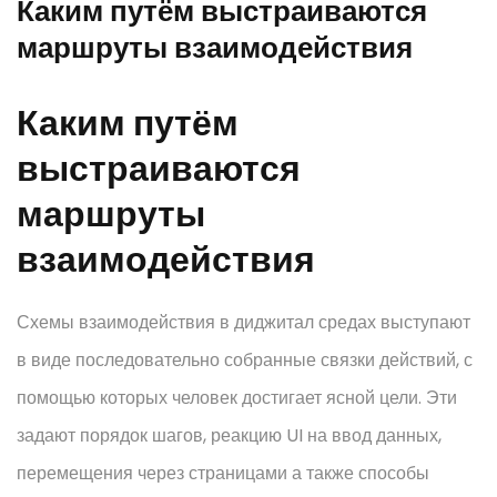
Каким путём выстраиваются
маршруты взаимодействия
Каким путём
выстраиваются
маршруты
взаимодействия
Схемы взаимодействия в диджитал средах выступают
в виде последовательно собранные связки действий, с
помощью которых человек достигает ясной цели. Эти
задают порядок шагов, реакцию UI на ввод данных,
перемещения через страницами а также способы