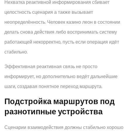
Нехватка реактивной информирования сбивает
целостность сценария а также вызывает
неопределённость. Человек казино леон в состоянии
делать снова действия либо воспринимать систему
работающей некорректно, пусть если операция идёт
стабильно.
Эффективная реактивная связь не просто
информирует, но дополнительно ведёт дальнейшие
шаги, создавая понятное переход маршрута.
Подстройка маршрутов под
разнотипные устройства
Сценарии взаимодействия должны стабильно хорошо