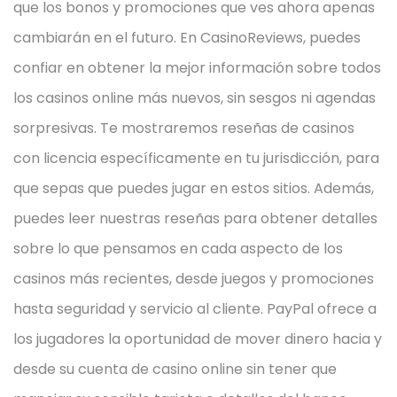
que los bonos y promociones que ves ahora apenas
cambiarán en el futuro. En CasinoReviews, puedes
confiar en obtener la mejor información sobre todos
los casinos online más nuevos, sin sesgos ni agendas
sorpresivas. Te mostraremos reseñas de casinos
con licencia específicamente en tu jurisdicción, para
que sepas que puedes jugar en estos sitios. Además,
puedes leer nuestras reseñas para obtener detalles
sobre lo que pensamos en cada aspecto de los
casinos más recientes, desde juegos y promociones
hasta seguridad y servicio al cliente. PayPal ofrece a
los jugadores la oportunidad de mover dinero hacia y
desde su cuenta de casino online sin tener que