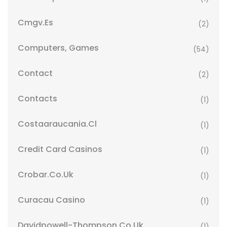
Cmgv.es
(2)
Computers, Games
(54)
Contact
(2)
Contacts
(1)
Costaaraucania.cl
(1)
Credit Card Casinos
(1)
Crobar.co.uk
(1)
Curacau Casino
(1)
Davidpowell-Thompson.co.uk
(1)