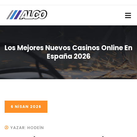
Los Mejores Nuevos Casinos Online En
España 2026
6 NISAN 2026
YAZAR: HODEIN