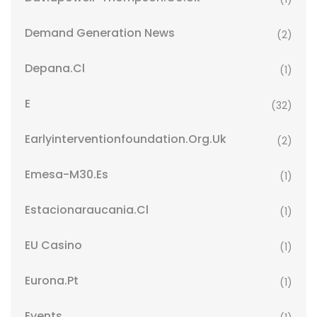
Demand Generation News
(2)
Depana.cl
(1)
E
(32)
Earlyinterventionfoundation.org.uk
(2)
Emesa-M30.es
(1)
Estacionaraucania.cl
(1)
EU Casino
(1)
Eurona.pt
(1)
Events