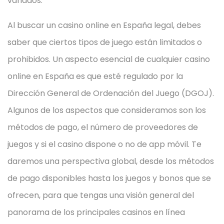
variados.
Al buscar un casino online en España legal, debes
saber que ciertos tipos de juego están limitados o
prohibidos. Un aspecto esencial de cualquier casino
online en España es que esté regulado por la
Dirección General de Ordenación del Juego (DGOJ).
Algunos de los aspectos que consideramos son los
métodos de pago, el número de proveedores de
juegos y si el casino dispone o no de app móvil. Te
daremos una perspectiva global, desde los métodos
de pago disponibles hasta los juegos y bonos que se
ofrecen, para que tengas una visión general del
panorama de los principales casinos en línea