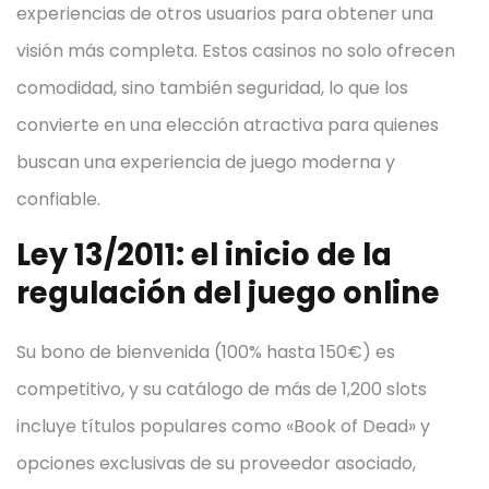
experiencias de otros usuarios para obtener una
visión más completa. Estos casinos no solo ofrecen
comodidad, sino también seguridad, lo que los
convierte en una elección atractiva para quienes
buscan una experiencia de juego moderna y
confiable.
Ley 13/2011: el inicio de la
regulación del juego online
Su bono de bienvenida (100% hasta 150€) es
competitivo, y su catálogo de más de 1,200 slots
incluye títulos populares como «Book of Dead» y
opciones exclusivas de su proveedor asociado,