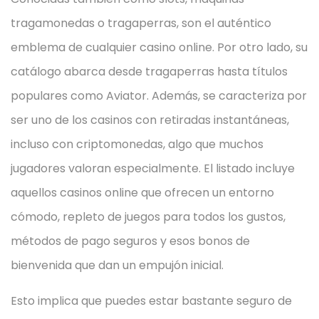
tragamonedas o tragaperras, son el auténtico
emblema de cualquier casino online. Por otro lado, su
catálogo abarca desde tragaperras hasta títulos
populares como Aviator. Además, se caracteriza por
ser uno de los casinos con retiradas instantáneas,
incluso con criptomonedas, algo que muchos
jugadores valoran especialmente. El listado incluye
aquellos casinos online que ofrecen un entorno
cómodo, repleto de juegos para todos los gustos,
métodos de pago seguros y esos bonos de
bienvenida que dan un empujón inicial.
Esto implica que puedes estar bastante seguro de