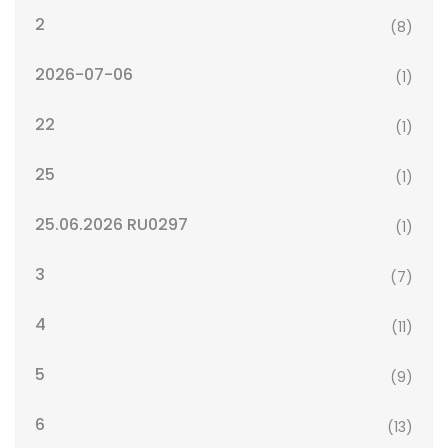
2
(8)
2026-07-06
(1)
22
(1)
25
(1)
25.06.2026 RU0297
(1)
3
(7)
4
(11)
5
(9)
6
(13)