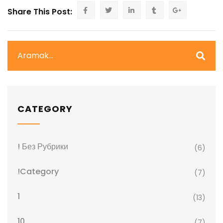
Share This Post:
CATEGORY
! Без Рубрики
(6)
!Category
(7)
1
(13)
10
(7)