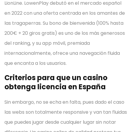
LionLine. LowenPlay debutó en el mercado español
en 2022 con una oferta centrada en los amantes de
las tragaperras. Su bono de bienvenida (100% hasta
200€ + 20 giros gratis) es uno de los más generosos
del ranking, y su app móvil, premiada
internacionalmente, ofrece una navegación fluida
que encanta a los usuarios.
Criterios para que un casino
obtenga licencia en España
Sin embargo, no se echa en falta, pues dado el caso
las webs son totalmente responsive y van tan fluidas
que puedes jugar desde cualquier lugar sin notar