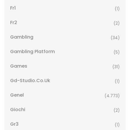
Fr1
(1)
Fr2
(2)
Gambling
(34)
Gambling Platform
(5)
Games
(31)
Gd-Studio.co.uk
(1)
Genel
(4.773)
Giochi
(2)
Gr3
(1)