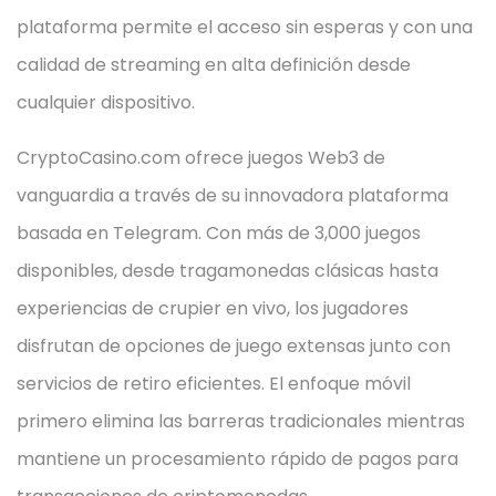
plataforma permite el acceso sin esperas y con una
calidad de streaming en alta definición desde
cualquier dispositivo.
CryptoCasino.com ofrece juegos Web3 de
vanguardia a través de su innovadora plataforma
basada en Telegram. Con más de 3,000 juegos
disponibles, desde tragamonedas clásicas hasta
experiencias de crupier en vivo, los jugadores
disfrutan de opciones de juego extensas junto con
servicios de retiro eficientes. El enfoque móvil
primero elimina las barreras tradicionales mientras
mantiene un procesamiento rápido de pagos para