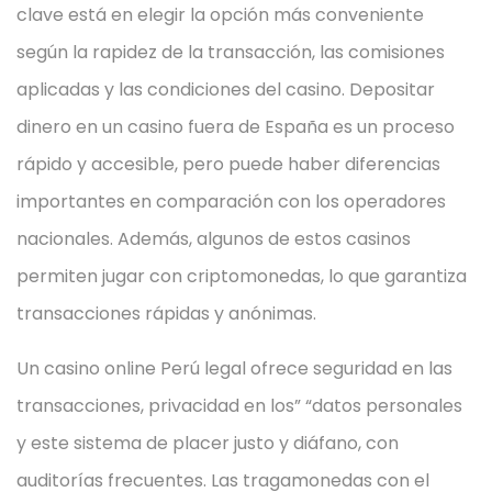
clave está en elegir la opción más conveniente
según la rapidez de la transacción, las comisiones
aplicadas y las condiciones del casino. Depositar
dinero en un casino fuera de España es un proceso
rápido y accesible, pero puede haber diferencias
importantes en comparación con los operadores
nacionales. Además, algunos de estos casinos
permiten jugar con criptomonedas, lo que garantiza
transacciones rápidas y anónimas.
Un casino online Perú legal ofrece seguridad en las
transacciones, privacidad en los” “datos personales
y este sistema de placer justo y diáfano, con
auditorías frecuentes. Las tragamonedas con el