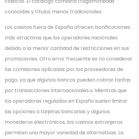
clásicos. El catálogo combina tragamonedas
conocidas y títulos menos tradicionales.
Los casinos fuera de España ofrecen bonificaciones
más atractivas que los operadores nacionales
debido a la menor cantidad de restricciones en sus
promociones. Otro error frecuente es no considerar
las comisiones aplicadas por los proveedores de
pago, ya que algunos bancos pueden cobrar tarifas
por transacciones internacionales.o. Mientras que
los operadores regulados en España suelen limitar
las opciones a tarjetas bancarias y algunos
monederos electrónicos, los casinos extranjeros
permiten una mayor variedad de alternativas. La