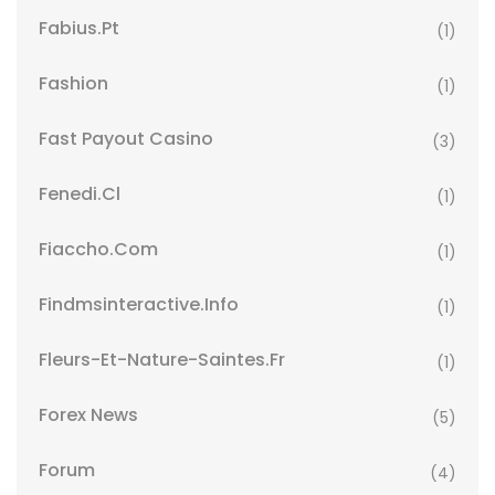
Fabius.pt
(1)
Fashion
(1)
Fast Payout Casino
(3)
Fenedi.cl
(1)
Fiaccho.com
(1)
Findmsinteractive.info
(1)
Fleurs-Et-Nature-Saintes.fr
(1)
Forex News
(5)
Forum
(4)