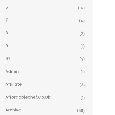
6
(14)
7
(4)
8
(2)
9
(1)
97
(3)
Admin
(1)
Affiliate
(3)
Affordablechef.co.uk
(1)
Archive
(66)