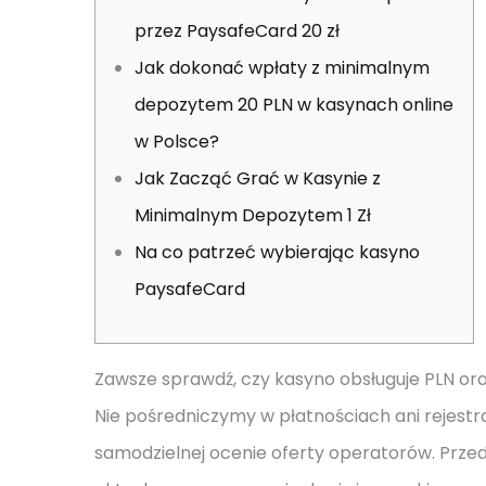
przez PaysafeCard 20 zł
Jak dokonać wpłaty z minimalnym
depozytem 20 PLN w kasynach online
w Polsce?
Jak Zacząć Grać w Kasynie z
Minimalnym Depozytem 1 Zł
Na co patrzeć wybierając kasyno
PaysafeCard
Zawsze sprawdź, czy kasyno obsługuje PLN or
Nie pośredniczymy w płatnościach ani rejest
samodzielnej ocenie oferty operatorów. Przed