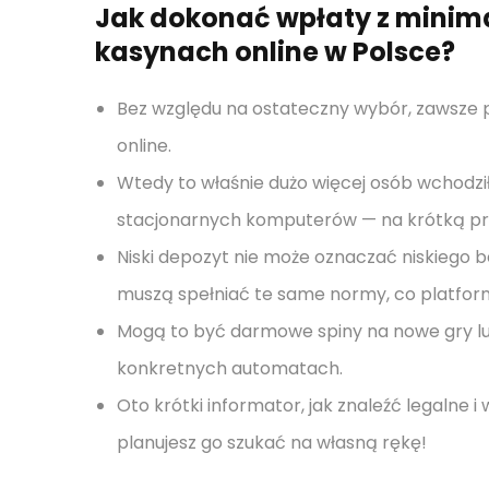
Jak dokonać wpłaty z minim
kasynach online w Polsce?
Bez względu na ostateczny wybór, zawsze p
online.
Wtedy to właśnie dużo więcej osób wchodzi
stacjonarnych komputerów — na krótką prze
Niski depozyt nie może oznaczać niskieg
muszą spełniać te same normy, co platfor
Mogą to być darmowe spiny na nowe gry lu
konkretnych automatach.
Oto krótki informator, jak znaleźć legalne 
planujesz go szukać na własną rękę!