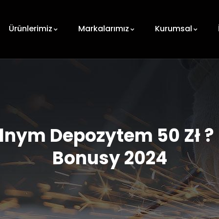
Ürünlerimiz
Markalarımız
Kurumsal
nym Depozytem 50 Zł ? N
Bonusy 2024