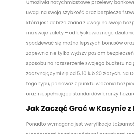
Umożliwia natychmiastowe przelewy bankowe i
uwagi na swoją szybkość oraz bezpieczeństwo
która jest dobrze znana z uwagi na swoje bez
ma swoje zalety – od błyskawicznego działan
spodziewać się można lepszych bonusów oraz 
zapewnia nie tylko wyższy poziom bezpieczeńs
sposobu na rozszerzenie swojego budżetu na
zaczynającymi się od 5, 10 lub 20 złotych. Na
tego typu, ponieważ z punktu widzenia bezpie
oraz niespełniająca standardów branży hazar
Jak Zacząć Grać w Kasynie z
Ponadto wymagana jest weryfikacja tożsamoś