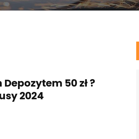
 Depozytem 50 zł ?
nusy 2024