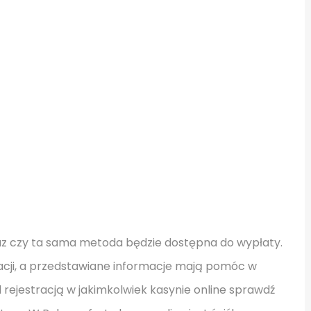
az czy ta sama metoda będzie dostępna do wypłaty.
racji, a przedstawiane informacje mają pomóc w
 rejestracją w jakimkolwiek kasynie online sprawdź