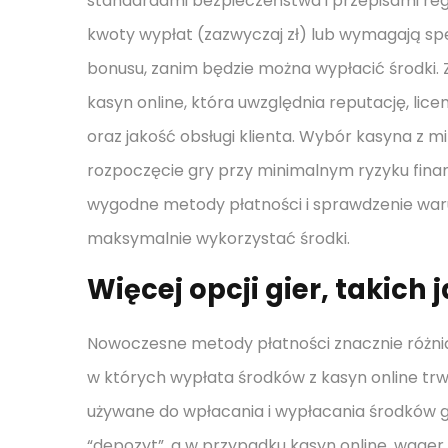
standardami bezpieczeństwa i przepisami reg
kwoty wypłat (zazwyczaj zł) lub wymagają spe
bonusu, zanim będzie można wypłacić środki. Z
kasyn online, która uwzględnia reputację, lice
oraz jakość obsługi klienta. Wybór kasyna z
rozpoczęcie gry przy minimalnym ryzyku fina
wygodne metody płatności i sprawdzenie w
maksymalnie wykorzystać środki.
Więcej opcji gier, takich 
Nowoczesne metody płatności znacznie różnią
w których wypłata środków z kasyn online trwa
używane do wpłacania i wypłacania środków g
“depozyt”, a w przypadku kasyn online, wager 