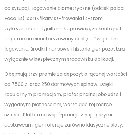
od sytuacji. Logowanie biometryczne (odcisk palca,
Face ID), certyfikaty szyfrowania i system
wykrywania root/jailbreak sprawiają, że konto jest
odporne na nieautoryzowany dostęp. Twoje dane
logowania, środki finansowe i historia gier pozostają
wyłącznie w bezpiecznym środowisku aplikacji.
Obejmują trzy premie za depozyt o łącznej wartości
do 7500 zł oraz 250 darmowych spinów. Dzięki
regularnym promocjom, profesjonalnej obsłudze i
wygodnym płatnościom, warto dać tej marce
szansę. Platforma współpracuje z najlepszymi
dostawcami gier i oferuje zarówno klasyczne sloty,