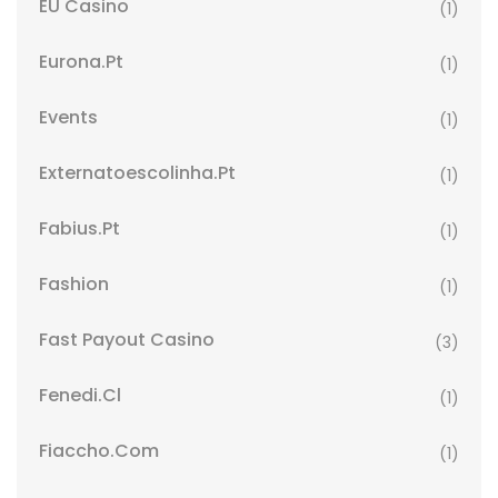
EU Casino
(1)
Eurona.pt
(1)
Events
(1)
Externatoescolinha.pt
(1)
Fabius.pt
(1)
Fashion
(1)
Fast Payout Casino
(3)
Fenedi.cl
(1)
Fiaccho.com
(1)