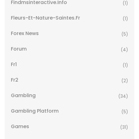
Findmsinteractive.info
(1)
Fleurs-Et-Nature-Saintes.fr
(1)
Forex News
(5)
Forum
(4)
Fr1
(1)
Fr2
(2)
Gambling
(34)
Gambling Platform
(5)
Games
(31)