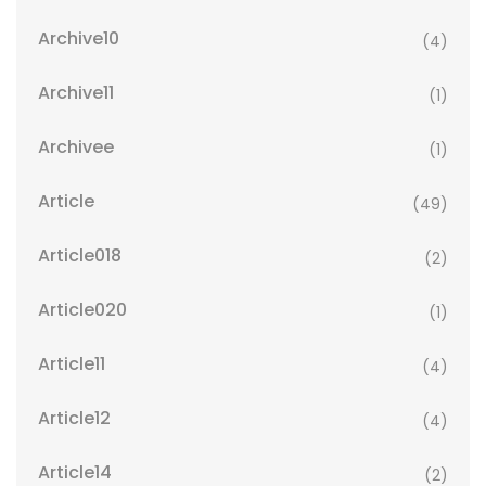
Archive10
(4)
Archive11
(1)
Archivee
(1)
Article
(49)
Article018
(2)
Article020
(1)
Article11
(4)
Article12
(4)
Article14
(2)