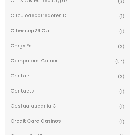
Chrisdaviesmep.org.uk
(3)
Circulodecorredores.cl
(1)
Citiescop26.ca
(1)
Cmgv.es
(2)
Computers, Games
(57)
Contact
(2)
Contacts
(1)
Costaaraucania.cl
(1)
Credit Card Casinos
(1)