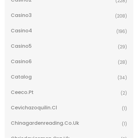
(228)
Casino3
(208)
Casino4
(196)
Casino5
(29)
Casino6
(28)
Catalog
(34)
Ceeco.pt
(2)
Cevichazoquilin.cl
(1)
Chinagardenreading.co.uk
(1)