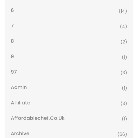
6
(14)
7
(4)
8
(2)
9
(1)
97
(3)
Admin
(1)
Affiliate
(3)
Affordablechef.co.uk
(1)
Archive
(66)