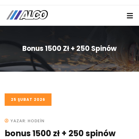
Bonus 1500 Zł + 250 Spinów
25 ŞUBAT 2026
YAZAR: HODEIN
bonus 1500 zł + 250 spinów