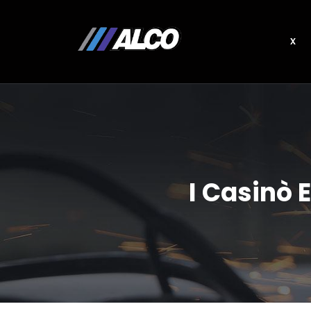
x
I Casinò 