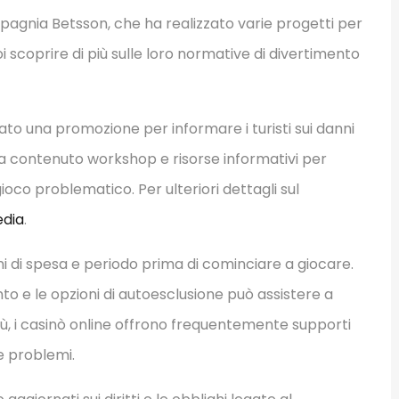
gnia Betsson, che ha realizzato varie progetti per
i scoprire di più sulle loro normative di divertimento
ato una promozione per informare i turisti sui danni
a contenuto workshop e risorse informativi per
 gioco problematico. Per ulteriori dettagli sul
edia
.
oni di spesa e periodo prima di cominciare a giocare.
nto e le opzioni di autoesclusione può assistere a
iù, i casinò online offrono frequentemente supporti
e problemi.