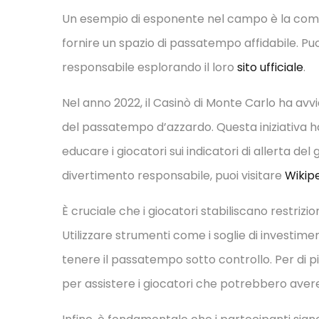
Un esempio di esponente nel campo è la compa
fornire un spazio di passatempo affidabile. Puo
responsabile esplorando il loro
sito ufficiale
.
Nel anno 2022, il Casinò di Monte Carlo ha avvi
del passatempo d’azzardo. Questa iniziativa h
educare i giocatori sui indicatori di allerta del
divertimento responsabile, puoi visitare
Wikip
È cruciale che i giocatori stabiliscano restrizi
Utilizzare strumenti come i soglie di investime
tenere il passatempo sotto controllo. Per di p
per assistere i giocatori che potrebbero aver