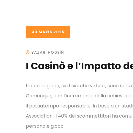
30 MAYIS 2025
YAZAR: HODEIN
I Casinò e l’Impatto 
I locali di gioco, sia fisici che virtuali, sono sp
Comunque, con l’incremento della richiesta d
il passatempo responsabile. In base a un stud
Association, il 40% dei scommettitori ha comu
personale gioco.