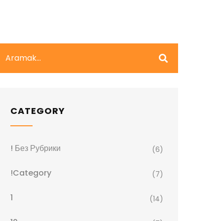
CATEGORY
! Без Рубрики
(6)
!Category
(7)
1
(14)