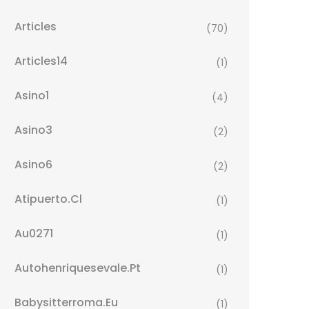
Articles
(70)
Articles14
(1)
Asino1
(4)
Asino3
(2)
Asino6
(2)
Atipuerto.cl
(1)
Au0271
(1)
Autohenriquesevale.pt
(1)
Babysitterroma.eu
(1)