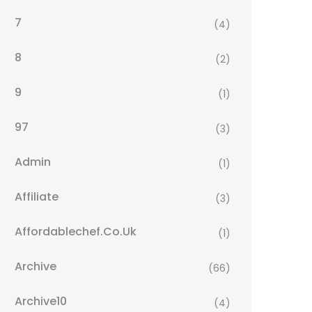
7
(4)
8
(2)
9
(1)
97
(3)
Admin
(1)
Affiliate
(3)
Affordablechef.co.uk
(1)
Archive
(66)
Archive10
(4)