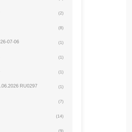
9
(2)
(8)
26-07-06
(1)
2
(1)
5
(1)
.06.2026 RU0297
(1)
(7)
(14)
(9)