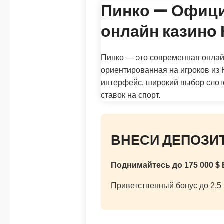
Пинко — Офици
онлайн казино 
Пинко — это современная онлай
ориентированная на игроков из 
интерфейс, широкий выбор слото
ставок на спорт.
ВНЕСИ ДЕПОЗИТ
Поднимайтесь до 175 000 $
Приветственный бонус до 2,5 