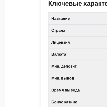
Ключевые характ
Название
Страна
Лицензия
Валюта
Мин. депозит
Мин. вывод
Время вывода
Бонус казино