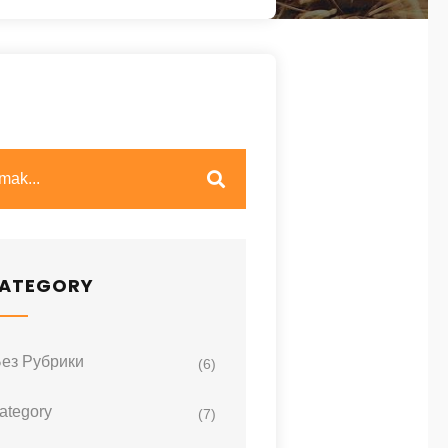
ATEGORY
Без Рубрики
(6)
ategory
(7)