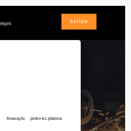
İLETIŞIM
letişim
Anasayfa
pinko-kz.platona