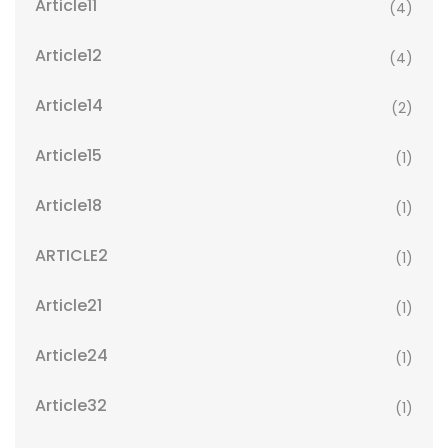
Article11
(4)
Article12
(4)
Article14
(2)
Article15
(1)
Article18
(1)
ARTICLE2
(1)
Article21
(1)
Article24
(1)
Article32
(1)