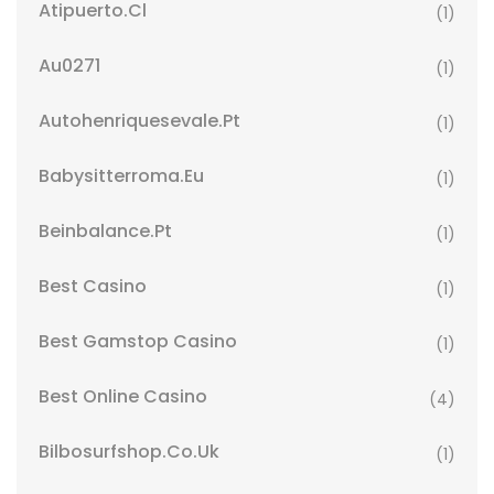
Atipuerto.cl
(1)
Au0271
(1)
Autohenriquesevale.pt
(1)
Babysitterroma.eu
(1)
Beinbalance.pt
(1)
Best Casino
(1)
Best Gamstop Casino
(1)
Best Online Casino
(4)
Bilbosurfshop.co.uk
(1)