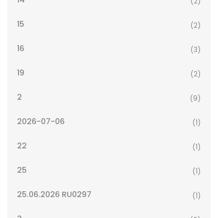
(2)
15
(2)
16
(3)
19
(2)
2
(9)
2026-07-06
(1)
22
(1)
25
(1)
25.06.2026 RU0297
(1)