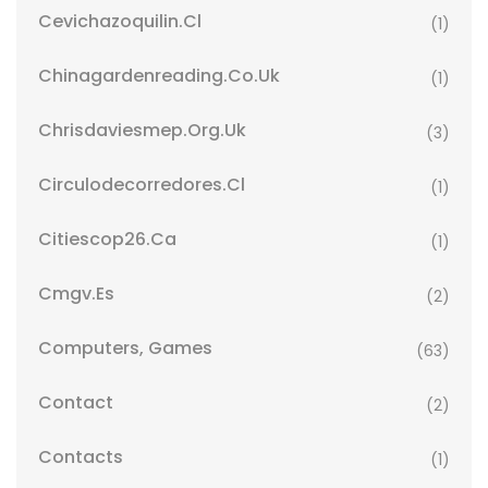
Cevichazoquilin.cl
(1)
Chinagardenreading.co.uk
(1)
Chrisdaviesmep.org.uk
(3)
Circulodecorredores.cl
(1)
Citiescop26.ca
(1)
Cmgv.es
(2)
Computers, Games
(63)
Contact
(2)
Contacts
(1)