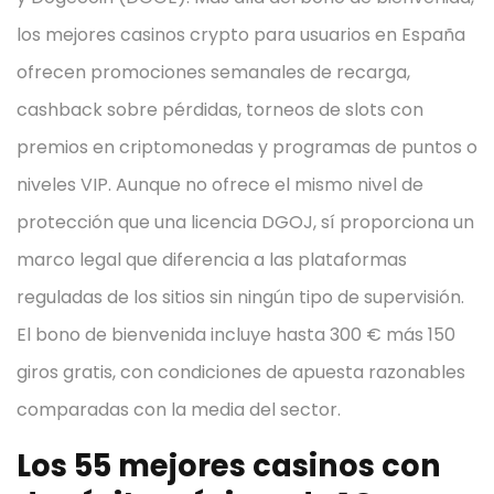
los mejores casinos crypto para usuarios en España
ofrecen promociones semanales de recarga,
cashback sobre pérdidas, torneos de slots con
premios en criptomonedas y programas de puntos o
niveles VIP. Aunque no ofrece el mismo nivel de
protección que una licencia DGOJ, sí proporciona un
marco legal que diferencia a las plataformas
reguladas de los sitios sin ningún tipo de supervisión.
El bono de bienvenida incluye hasta 300 € más 150
giros gratis, con condiciones de apuesta razonables
comparadas con la media del sector.
Los 55 mejores casinos con