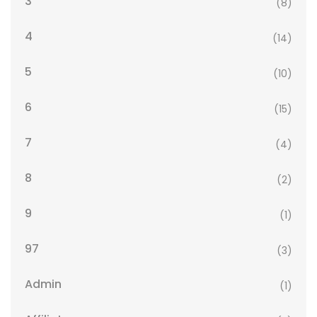
3
(8)
4
(14)
5
(10)
6
(15)
7
(4)
8
(2)
9
(1)
97
(3)
Admin
(1)