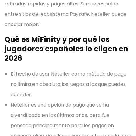
retiradas rápidas y pagos altos. Si mueves saldo
entre sitios del ecosistema Paysafe, Neteller puede
encajar mejor.”
Qué es MiFinity y por qué los
jugadores españoles lo eligen en
2026
El hecho de usar Neteller como método de pago
no limita en absoluto los juegos a los que puedes
acceder.
Neteller es una opción de pago que se ha
diversificado en los últimos años, pero fue
pensado principalmente para los pagos en
casinos online, de allí que sea tan intuitivo a la hora