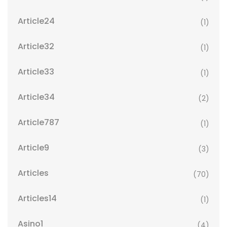
Article24
(1)
Article32
(1)
Article33
(1)
Article34
(2)
Article787
(1)
Article9
(3)
Articles
(70)
Articles14
(1)
Asino1
(4)