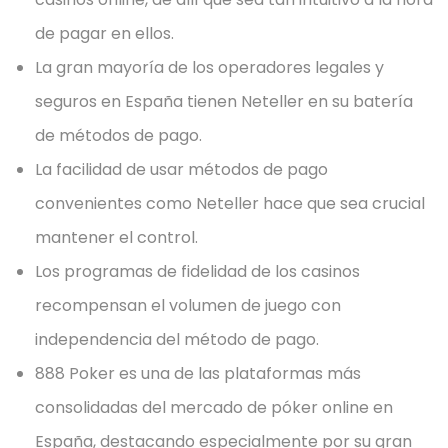
de pagar en ellos.
La gran mayoría de los operadores legales y
seguros en España tienen Neteller en su batería
de métodos de pago.
La facilidad de usar métodos de pago
convenientes como Neteller hace que sea crucial
mantener el control.
Los programas de fidelidad de los casinos
recompensan el volumen de juego con
independencia del método de pago.
888 Poker es una de las plataformas más
consolidadas del mercado de póker online en
España, destacando especialmente por su gran