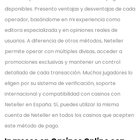
disponibles. Presento ventajas y desventajas de cada
operador, basándome en mi experiencia como
editora especializada y en opiniones reales de
usuarios. A diferencia de otros métodos, Neteller
permite operar con múltiples divisas, acceder a
promociones exclusivas y mantener un control
detallado de cada transacción. Muchos jugadores lo
eligen por su sistema de verificación, soporte
internacional y compatibilidad con casinos con
Neteller en España. Sí, puedes utilizar la misma
cuenta de Neteller en todos los casinos que acepten
este método de pago.