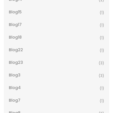
(2)
Blog15
(1)
Blog17
(1)
Blog18
(1)
Blog22
(1)
Blog23
(3)
Blog3
(3)
Blog4
(1)
Blog7
(1)
Blog8