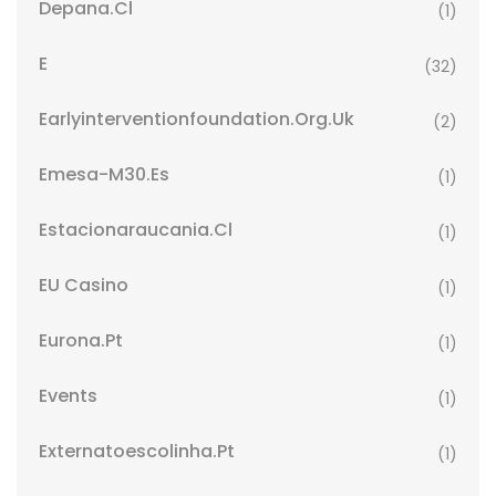
Depana.cl
(1)
E
(32)
Earlyinterventionfoundation.org.uk
(2)
Emesa-M30.es
(1)
Estacionaraucania.cl
(1)
EU Casino
(1)
Eurona.pt
(1)
Events
(1)
Externatoescolinha.pt
(1)