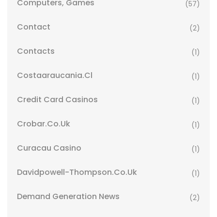
Computers, Games
(57)
Contact
(2)
Contacts
(1)
Costaaraucania.cl
(1)
Credit Card Casinos
(1)
Crobar.co.uk
(1)
Curacau Casino
(1)
Davidpowell-Thompson.co.uk
(1)
Demand Generation News
(2)