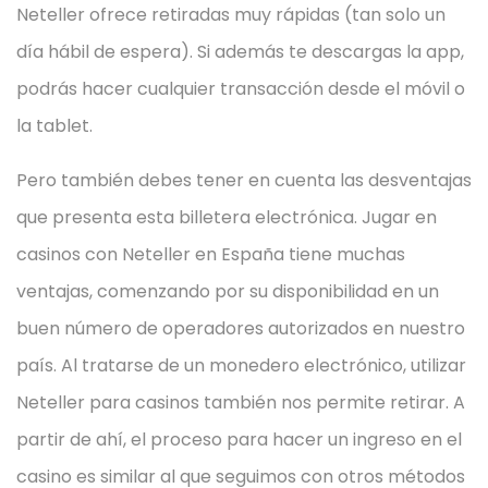
Neteller ofrece retiradas muy rápidas (tan solo un
día hábil de espera). Si además te descargas la app,
podrás hacer cualquier transacción desde el móvil o
la tablet.
Pero también debes tener en cuenta las desventajas
que presenta esta billetera electrónica. Jugar en
casinos con Neteller en España tiene muchas
ventajas, comenzando por su disponibilidad en un
buen número de operadores autorizados en nuestro
país. Al tratarse de un monedero electrónico, utilizar
Neteller para casinos también nos permite retirar. A
partir de ahí, el proceso para hacer un ingreso en el
casino es similar al que seguimos con otros métodos