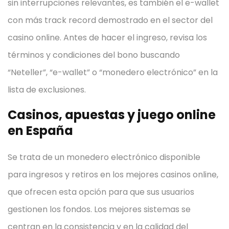
sin interrupciones relevantes, es también el e-wallet
con más track record demostrado en el sector del
casino online. Antes de hacer el ingreso, revisa los
términos y condiciones del bono buscando
“Neteller”, “e-wallet” o “monedero electrónico” en la
lista de exclusiones.
Casinos, apuestas y juego online
en España
Se trata de un monedero electrónico disponible
para ingresos y retiros en los mejores casinos online,
que ofrecen esta opción para que sus usuarios
gestionen los fondos. Los mejores sistemas se
centran en la consistencia y en la calidad del