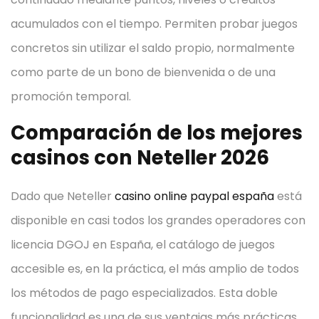
acumulados con el tiempo. Permiten probar juegos
concretos sin utilizar el saldo propio, normalmente
como parte de un bono de bienvenida o de una
promoción temporal.
Comparación de los mejores
casinos con Neteller 2026
Dado que Neteller
casino online paypal españa
está
disponible en casi todos los grandes operadores con
licencia DGOJ en España, el catálogo de juegos
accesible es, en la práctica, el más amplio de todos
los métodos de pago especializados. Esta doble
funcionalidad es una de sus ventajas más prácticas.