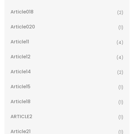
Article018
(2)
Article020
(1)
Article11
(4)
Article12
(4)
Article14
(2)
Article15
(1)
Article18
(1)
ARTICLE2
(1)
Article21
(1)