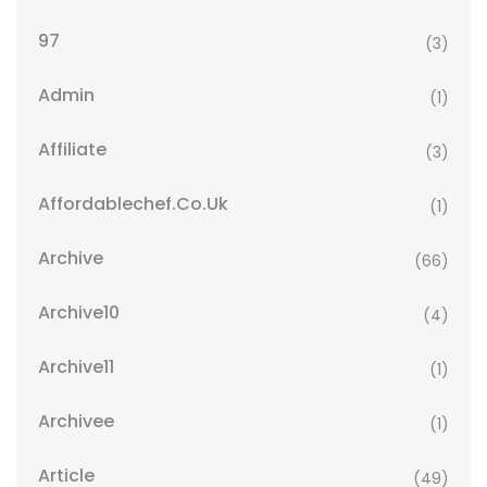
97
(3)
Admin
(1)
Affiliate
(3)
Affordablechef.co.uk
(1)
Archive
(66)
Archive10
(4)
Archive11
(1)
Archivee
(1)
Article
(49)