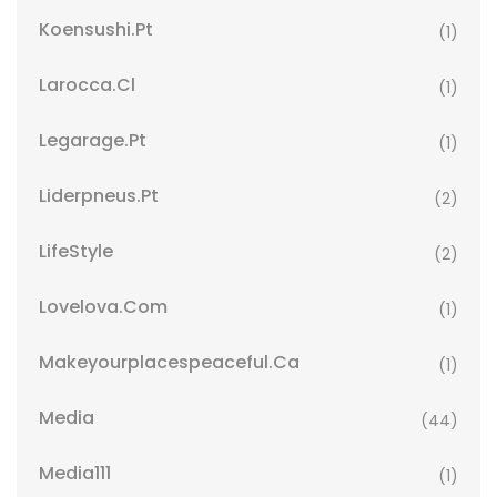
Koensushi.pt
(1)
Larocca.cl
(1)
Legarage.pt
(1)
Liderpneus.pt
(2)
LifeStyle
(2)
Lovelova.com
(1)
Makeyourplacespeaceful.ca
(1)
Media
(44)
Media111
(1)