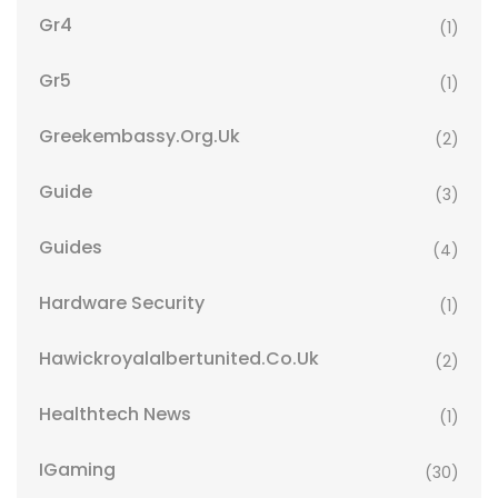
Gr4
(1)
Gr5
(1)
Greekembassy.org.uk
(2)
Guide
(3)
Guides
(4)
Hardware Security
(1)
Hawickroyalalbertunited.co.uk
(2)
Healthtech News
(1)
IGaming
(30)