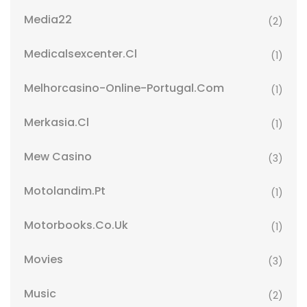
Media22
(2)
Medicalsexcenter.cl
(1)
Melhorcasino-Online-Portugal.com
(1)
Merkasia.cl
(1)
Mew Casino
(3)
Motolandim.pt
(1)
Motorbooks.co.uk
(1)
Movies
(3)
Music
(2)