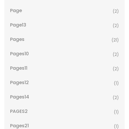
Page
(2)
Page13
(2)
Pages
(21)
Pages10
(2)
Pages11
(2)
Pages12
(1)
Pages14
(2)
PAGES2
(1)
Pages21
(1)