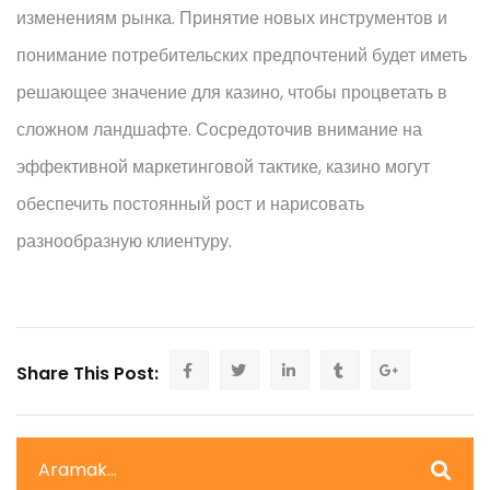
изменениям рынка. Принятие новых инструментов и
понимание потребительских предпочтений будет иметь
решающее значение для казино, чтобы процветать в
сложном ландшафте. Сосредоточив внимание на
эффективной маркетинговой тактике, казино могут
обеспечить постоянный рост и нарисовать
разнообразную клиентуру.
Share This Post: