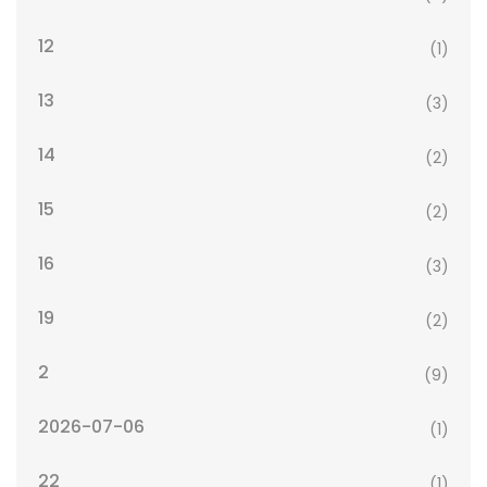
12
(1)
13
(3)
14
(2)
15
(2)
16
(3)
19
(2)
2
(9)
2026-07-06
(1)
22
(1)