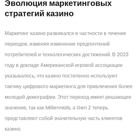
Эволюция маркетинговых
стратегий казино
Маркетинг казино развивался в частности в течение
периодов, изменяя изменение предпочтений
потребителей и технологических достижений. В 2023
году в докладе Американской игровой ассоциации
указывалось, что казино постепенно используют
тактику цифрового маркетинга для привлечения более
молодой демографии. Этот переход имеет решающее
значение, так как Millennials, а Gen Z теперь
представляют собой значительную часть клиентов
казино.