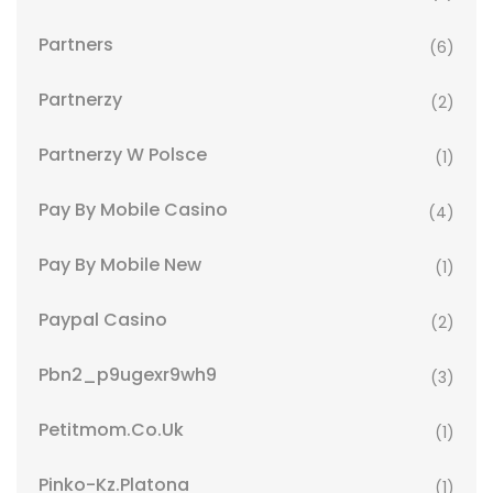
Partners
(6)
Partnerzy
(2)
Partnerzy W Polsce
(1)
Pay By Mobile Casino
(4)
Pay By Mobile New
(1)
Paypal Casino
(2)
Pbn2_p9ugexr9wh9
(3)
Petitmom.co.uk
(1)
Pinko-Kz.platona
(1)