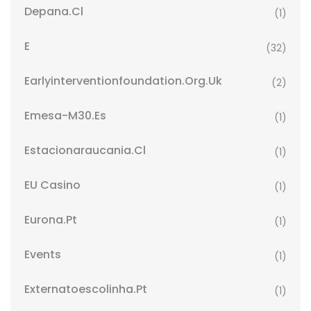
Depana.cl
(1)
E
(32)
Earlyinterventionfoundation.org.uk
(2)
Emesa-M30.es
(1)
Estacionaraucania.cl
(1)
EU Casino
(1)
Eurona.pt
(1)
Events
(1)
Externatoescolinha.pt
(1)