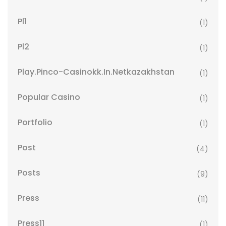
Pl1
(1)
Pl2
(1)
Play.pinco-Casinokk.in.netkazakhstan
(1)
Popular Casino
(1)
Portfolio
(1)
Post
(4)
Posts
(9)
Press
(11)
Press11
(1)