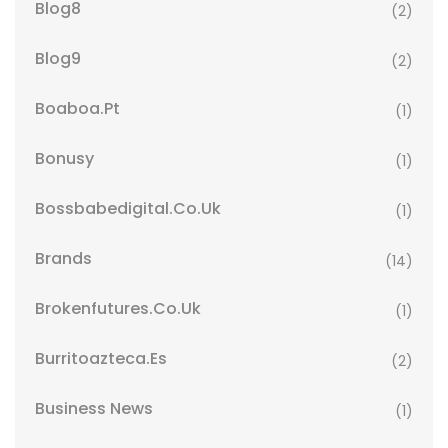
Blog8
(2)
Blog9
(2)
Boaboa.pt
(1)
Bonusy
(1)
Bossbabedigital.co.uk
(1)
Brands
(14)
Brokenfutures.co.uk
(1)
Burritoazteca.es
(2)
Business News
(1)