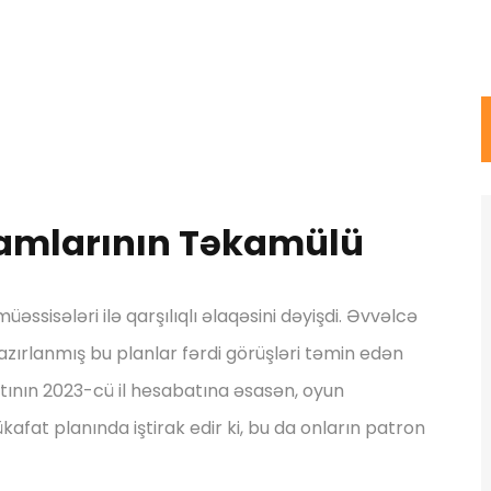
ramlarının Təkamülü
ssisələri ilə qarşılıqlı əlaqəsini dəyişdi. Əvvəlcə
ırlanmış bu planlar fərdi görüşləri təmin edən
atının 2023-cü il hesabatına əsasən, oyun
afat planında iştirak edir ki, bu da onların patron