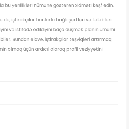
 bu yenilikləri nümunə göstərən xidməti kəşf edin.
də, iştirakçılar bunlarla bağlı şərtləri və tələbləri
diyini və istifadə edildiyini başa düşmək planın ümumi
lər. Bundan əlavə, iştirakçılar təşviqləri artırmaq
əmin olmaq üçün ardıcıl olaraq profil vəziyyətini