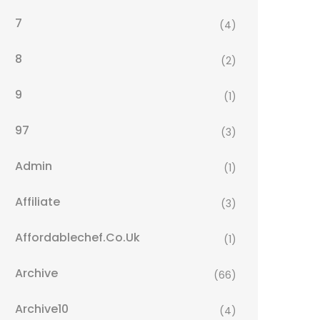
7
(4)
8
(2)
9
(1)
97
(3)
Admin
(1)
Affiliate
(3)
Affordablechef.co.uk
(1)
Archive
(66)
Archive10
(4)