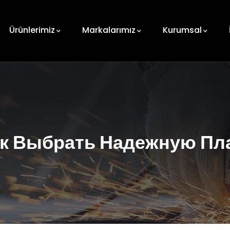
Ürünlerimiz
Markalarımız
Kurumsal
ак Выбрать Надежную П