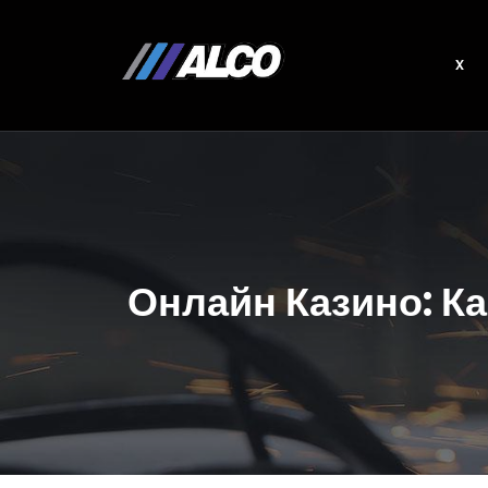
x
Онлайн Казино: К