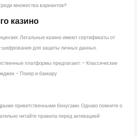
среди множества вариантов?
го казино
лицензия. Легальные казино имеют сертификаты от
L-шифрования для защиты личных данных.
чественные платформы предлагают: – Классические
экджек – Покер и баккару
дрыми приветственными бонусами. Однако помните о
ательно читайте правила перед активацией