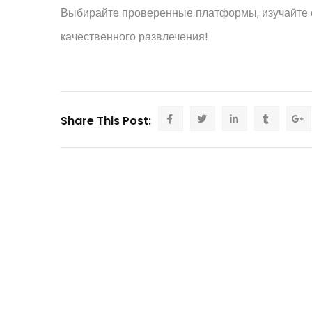
Выбирайте проверенные платформы, изучайте о
качественного развлечения!
Share This Post: