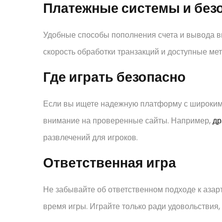
Платежные системы и без
Удобные способы пополнения счета и вывода в
скорость обработки транзакций и доступные ме
Где играть безопасно
Если вы ищете надежную платформу с широким
внимание на проверенные сайты. Например,
др
развлечений для игроков.
Ответственная игра
Не забывайте об ответственном подходе к азар
время игры. Играйте только ради удовольствия, 