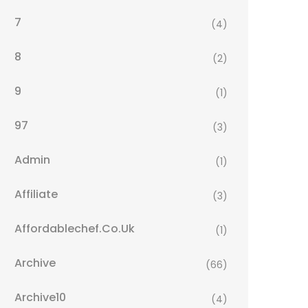
7
(4)
8
(2)
9
(1)
97
(3)
Admin
(1)
Affiliate
(3)
Affordablechef.co.uk
(1)
Archive
(66)
Archive10
(4)