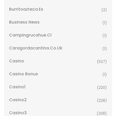
Burritoazteca.es
(2)
Business News
(1)
Campingrucahue.cl
(1)
Caragordacantina.co.uk
(1)
Casino
(527)
Casino Bonus
(1)
Casino1
(220)
Casino2
(228)
Casino3
(208)