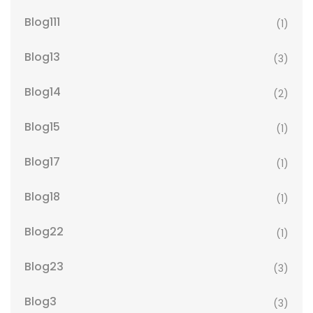
Blog111
(1)
Blog13
(3)
Blog14
(2)
Blog15
(1)
Blog17
(1)
Blog18
(1)
Blog22
(1)
Blog23
(3)
Blog3
(3)