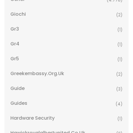
(4.778)
Giochi
(2)
Gr3
(1)
Gr4
(1)
Gr5
(1)
Greekembassy.org.uk
(2)
Guide
(3)
Guides
(4)
Hardware Security
(1)
Hawickroyalalbertunited.co.uk