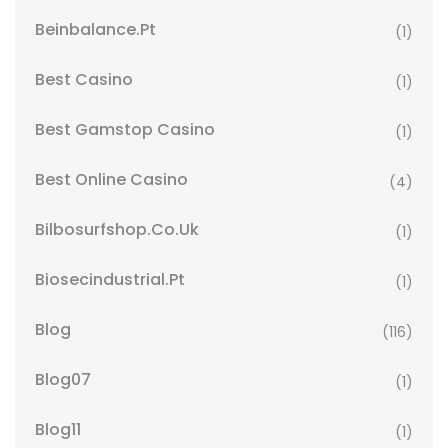
Beinbalance.pt
(1)
Best Casino
(1)
Best Gamstop Casino
(1)
Best Online Casino
(4)
Bilbosurfshop.co.uk
(1)
Biosecindustrial.pt
(1)
Blog
(116)
Blog07
(1)
Blog11
(1)