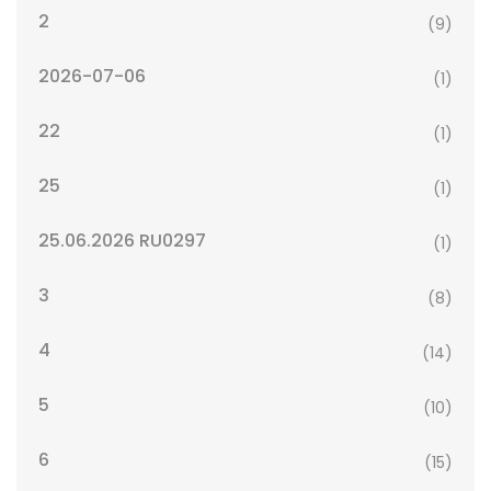
2
(9)
2026-07-06
(1)
22
(1)
25
(1)
25.06.2026 RU0297
(1)
3
(8)
4
(14)
5
(10)
6
(15)