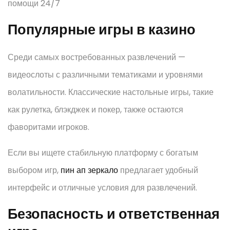
помощи 24/7
Популярные игры в казино
Среди самых востребованных развлечений —
видеослоты с различными тематиками и уровнями
волатильности. Классические настольные игры, такие
как рулетка, блэкджек и покер, также остаются
фаворитами игроков.
Если вы ищете стабильную платформу с богатым
выбором игр,
пин ап зеркало
предлагает удобный
интерфейс и отличные условия для развлечений.
Безопасность и ответственная