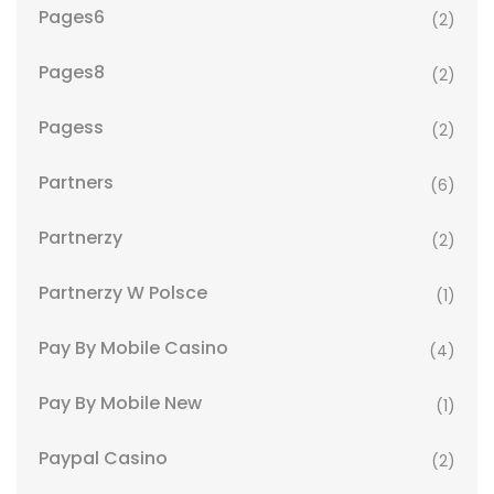
Pages6
(2)
Pages8
(2)
Pagess
(2)
Partners
(6)
Partnerzy
(2)
Partnerzy W Polsce
(1)
Pay By Mobile Casino
(4)
Pay By Mobile New
(1)
Paypal Casino
(2)