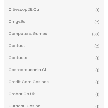
Citiescop26.ca
(1)
Cmgv.es
(2)
Computers, Games
(60)
Contact
(2)
Contacts
(1)
Costaaraucania.cl
(1)
Credit Card Casinos
(1)
Crobar.co.uk
(1)
Curacau Casino
(1)