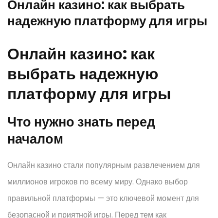
Онлайн казино: как выбрать
надежную платформу для игры
Онлайн казино: как
выбрать надежную
платформу для игры
Что нужно знать перед
началом
Онлайн казино стали популярным развлечением для
миллионов игроков по всему миру. Однако выбор
правильной платформы — это ключевой момент для
безопасной и приятной игры. Перед тем как