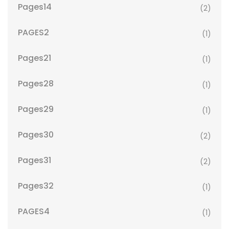
Pages14
(2)
PAGES2
(1)
Pages21
(1)
Pages28
(1)
Pages29
(1)
Pages30
(2)
Pages31
(2)
Pages32
(1)
PAGES4
(1)