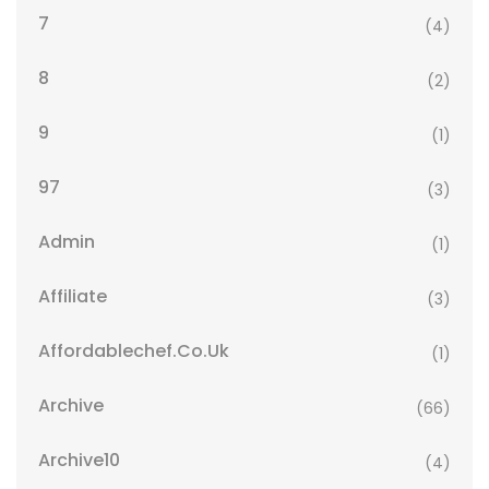
7
(4)
8
(2)
9
(1)
97
(3)
Admin
(1)
Affiliate
(3)
Affordablechef.co.uk
(1)
Archive
(66)
Archive10
(4)