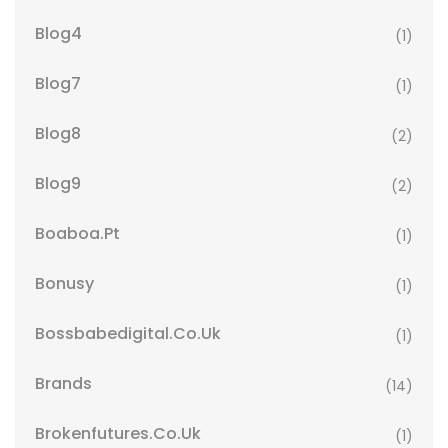
Blog4
(1)
Blog7
(1)
Blog8
(2)
Blog9
(2)
Boaboa.pt
(1)
Bonusy
(1)
Bossbabedigital.co.uk
(1)
Brands
(14)
Brokenfutures.co.uk
(1)