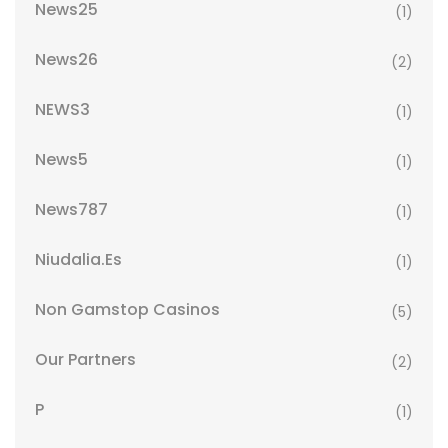
News25
(1)
News26
(2)
NEWS3
(1)
News5
(1)
News787
(1)
Niudalia.es
(1)
Non Gamstop Casinos
(5)
Our Partners
(2)
P
(1)