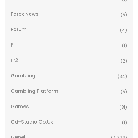
Forex News
(5)
Forum
(4)
Fr1
(1)
Fr2
(2)
Gambling
(34)
Gambling Platform
(5)
Games
(31)
Gd-Studio.co.uk
(1)
Genel