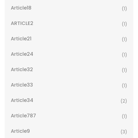
Article18
(1)
ARTICLE2
(1)
Article21
(1)
Article24
(1)
Article32
(1)
Article33
(1)
Article34
(2)
Article787
(1)
Article9
(3)