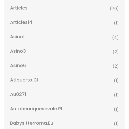
Articles
(70)
Articles14
(1)
Asino1
(4)
Asino3
(2)
Asino6
(2)
Atipuerto.cl
(1)
Au0271
(1)
Autohenriquesevale.pt
(1)
Babysitterroma.eu
(1)