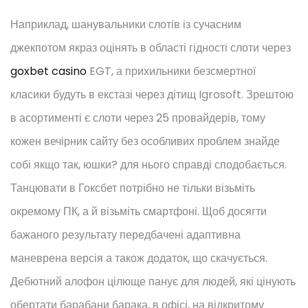
Наприклад, шанувальники слотів із сучасним
джекпотом якраз оцінять в області гідності слоти через
goxbet casino
EGT, а прихильники безсмертної
класики будуть в екстазі через дітищ Igrosoft. Зрештою
в асортименті є слоти через 25 провайдерів, тому
кожен вечірник сайту без особливих проблем знайде
собі якщо так, юшки? для нього справді сподобається.
Танцювати в Гоксбет потрібно не тільки візьміть
окремому ПК, а й візьміть смартфоні. Щоб досягти
бажаного результату передбачені адаптивна
маневрена версія а також додаток, що скачується.
Дебютний алофон цілюще панує для людей, які цінують
обертати барабани барака, в офісі, на відкритому