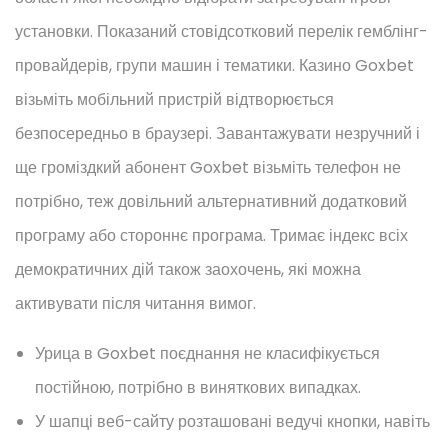
установки. Показаний стовідсотковий перелік гемблінг-
провайдерів, групи машин і тематики. Казино Goxbet
візьміть мобільний пристрій відтворюється
безпосередньо в браузері. Завантажувати незручний і
ще громіздкий абонент Goxbet візьміть телефон не
потрібно, теж довільний альтернативний додатковий
програму або стороннє програма. Тримає індекс всіх
демократичних дій також заохочень, які можна
активувати після читання вимог.
Урица в Goxbet поєднання не класифікується
постійною, потрібно в виняткових випадках.
У шапці веб-сайту розташовані ведучі кнопки, навіть