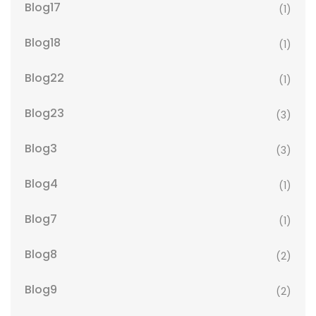
Blog17
(1)
Blog18
(1)
Blog22
(1)
Blog23
(3)
Blog3
(3)
Blog4
(1)
Blog7
(1)
Blog8
(2)
Blog9
(2)