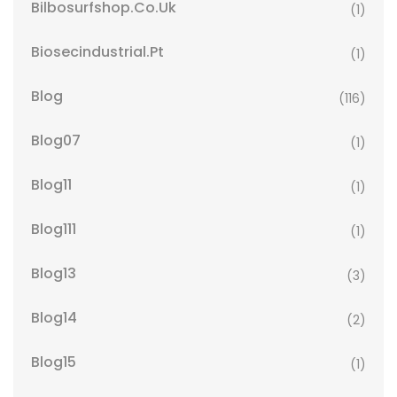
Bilbosurfshop.co.uk
(1)
Biosecindustrial.pt
(1)
Blog
(116)
Blog07
(1)
Blog11
(1)
Blog111
(1)
Blog13
(3)
Blog14
(2)
Blog15
(1)