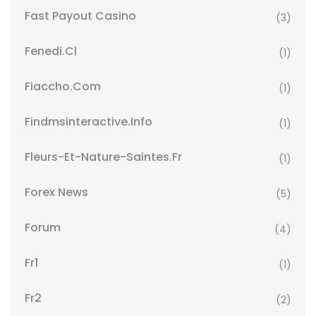
Fast Payout Casino
(3)
Fenedi.cl
(1)
Fiaccho.com
(1)
Findmsinteractive.info
(1)
Fleurs-Et-Nature-Saintes.fr
(1)
Forex News
(5)
Forum
(4)
Fr1
(1)
Fr2
(2)