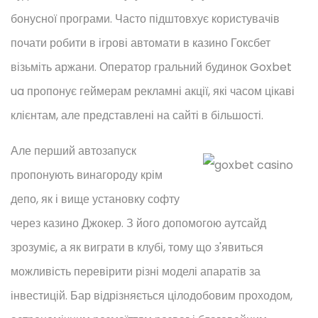
бонусної програми. Часто підштовхує користувачів
почати робити в ігрові автомати в казино Гоксбет
візьміть аржани. Оператор гральний будинок Goxbet
ua пропонує геймерам рекламні акції, які часом цікаві
клієнтам, але представлені на сайті в більшості.
Але перший автозапуск
пропонують винагороду крім
депо, як і вище установку софту
через казино Джокер. З його допомогою аутсайд
зрозуміє, а як виграти в клубі, тому що з'явиться
можливість перевірити різні моделі апаратів за
інвестицій. Бар відрізняється цілодобовим проходом,