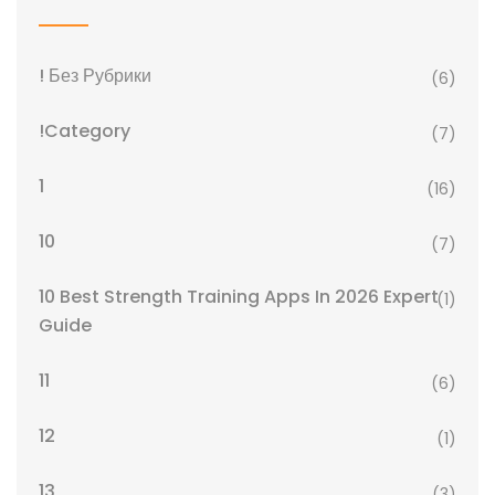
! Без Рубрики
(6)
!Category
(7)
1
(16)
10
(7)
10 Best Strength Training Apps In 2026 Expert
(1)
Guide
11
(6)
12
(1)
13
(3)