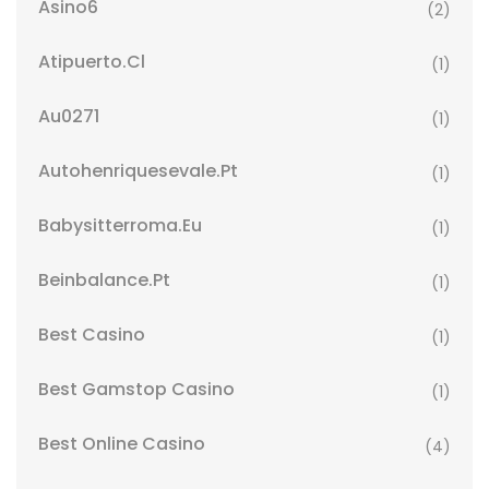
Asino6
(2)
Atipuerto.cl
(1)
Au0271
(1)
Autohenriquesevale.pt
(1)
Babysitterroma.eu
(1)
Beinbalance.pt
(1)
Best Casino
(1)
Best Gamstop Casino
(1)
Best Online Casino
(4)