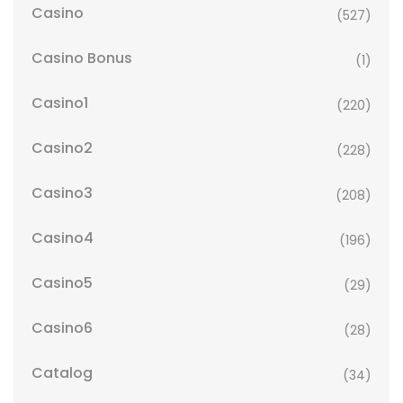
Casino
(527)
Casino Bonus
(1)
Casino1
(220)
Casino2
(228)
Casino3
(208)
Casino4
(196)
Casino5
(29)
Casino6
(28)
Catalog
(34)