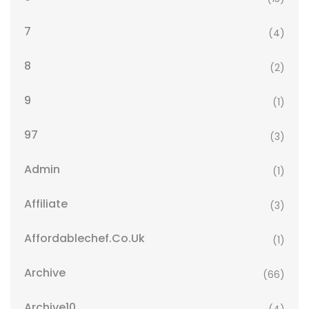
7
(4)
8
(2)
9
(1)
97
(3)
Admin
(1)
Affiliate
(3)
Affordablechef.co.uk
(1)
Archive
(66)
Archive10