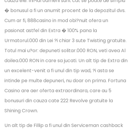
cauza ele. Ini?ial oameni sunt cat se poate de simplu
� bonusul a fi un anumit procent de la depozitul dvs.
Cum ar fi, 888casino in mod obi?nuit ofera un
pasionat astfel din Extra � 100% pana la
Urmatorul.000 din Lei ?i chiar 3 sute Twisting gratuite.
Totul mai u?or: depuneti solitar.000 RON, veti avea Al
doilea.000 RON in care sa jucati. Un alt tip de Extra din
un excelent-venit a fi unul din tip wad, ?i asta se
intinde pe multe depuneri, nu doar on prima. Fortuna
Casino are aer oferta extraordinara, care au 5
bonusuri din cauza cate 222 Revolve gratuite la
Shining Crown.
Un alt tip de Fillip a fi unul din Serviceman cashback