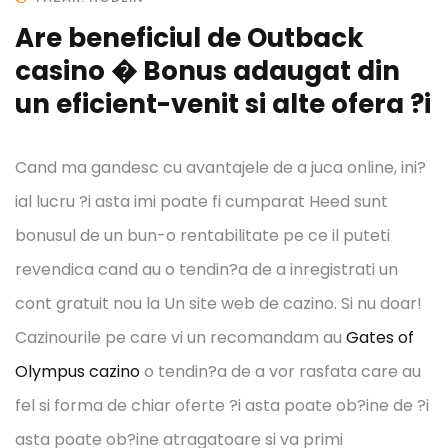
Are beneficiul de Outback
casino � Bonus adaugat din
un eficient-venit si alte ofera ?i
Cand ma gandesc cu avantajele de a juca online, ini?
ial lucru ?i asta imi poate fi cumparat Heed sunt
bonusul de un bun-o rentabilitate pe ce il puteti
revendica cand au o tendin?a de a inregistrati un
cont gratuit nou la Un site web de cazino. Si nu doar!
Cazinourile pe care vi un recomandam au
Gates of
Olympus cazino
o tendin?a de a vor rasfata care au
fel si forma de chiar oferte ?i asta poate ob?ine de ?i
asta poate ob?ine atragatoare si va primi