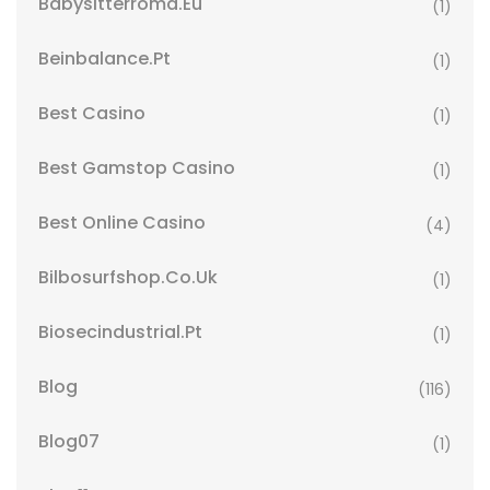
Babysitterroma.eu
(1)
Beinbalance.pt
(1)
Best Casino
(1)
Best Gamstop Casino
(1)
Best Online Casino
(4)
Bilbosurfshop.co.uk
(1)
Biosecindustrial.pt
(1)
Blog
(116)
Blog07
(1)