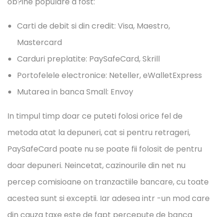
ob?ine populare a fost:
Carti de debit si din credit: Visa, Maestro,
Mastercard
Carduri preplatite: PaySafeCard, Skrill
Portofelele electronice: Neteller, eWalletExpress
Mutarea in banca Small: Envoy
In timpul timp doar ce puteti folosi orice fel de
metoda atat la depuneri, cat si pentru retrageri,
PaySafeCard poate nu se poate fii folosit de pentru
doar depuneri. Neincetat, cazinourile din net nu
percep comisioane on tranzactiile bancare, cu toate
acestea sunt si exceptii. Iar adesea intr -un mod care
din cauza taxe este de fapt percepute de banca