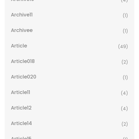
(4)
Archive11
(1)
Archivee
(1)
Article
(49)
Article018
(2)
Article020
(1)
Article11
(4)
Article12
(4)
Article14
(2)
Article15