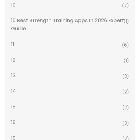
10
(7)
10 Best Strength Training Apps In 2026 Expert
(1)
Guide
11
(6)
12
(1)
13
(3)
14
(2)
15
(2)
16
(3)
19
(2)