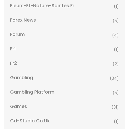
Fleurs-Et-Nature-Saintes.fr
(1)
Forex News
(5)
Forum
(4)
Fr1
(1)
Fr2
(2)
Gambling
(34)
Gambling Platform
(5)
Games
(31)
Gd-Studio.co.uk
(1)