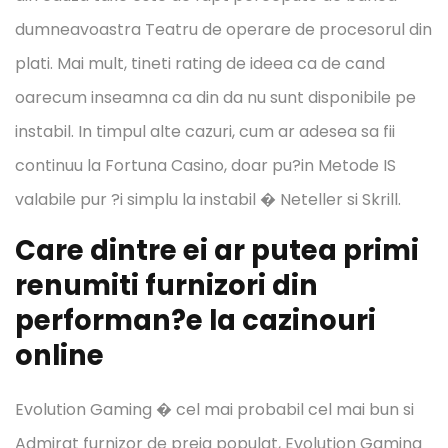
dumneavoastra Teatru de operare de procesorul din
plati. Mai mult, tineti rating de ideea ca de cand
oarecum inseamna ca din da nu sunt disponibile pe
instabil. In timpul alte cazuri, cum ar adesea sa fii
continuu la Fortuna Casino, doar pu?in Metode IS
valabile pur ?i simplu la instabil � Neteller si Skrill.
Care dintre ei ar putea primi
renumiti furnizori din
performan?e la cazinouri
online
Evolution Gaming � cel mai probabil cel mai bun si
Admirat furnizor de preia populat, Evolution Gaming