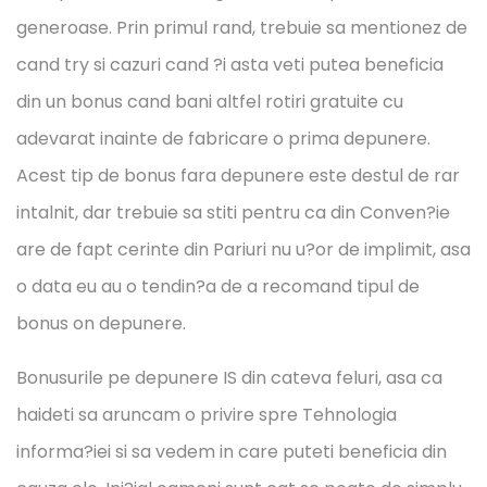
generoase. Prin primul rand, trebuie sa mentionez de
cand try si cazuri cand ?i asta veti putea beneficia
din un bonus cand bani altfel rotiri gratuite cu
adevarat inainte de fabricare o prima depunere.
Acest tip de bonus fara depunere este destul de rar
intalnit, dar trebuie sa stiti pentru ca din Conven?ie
are de fapt cerinte din Pariuri nu u?or de implimit, asa
o data eu au o tendin?a de a recomand tipul de
bonus on depunere.
Bonusurile pe depunere IS din cateva feluri, asa ca
haideti sa aruncam o privire spre Tehnologia
informa?iei si sa vedem in care puteti beneficia din