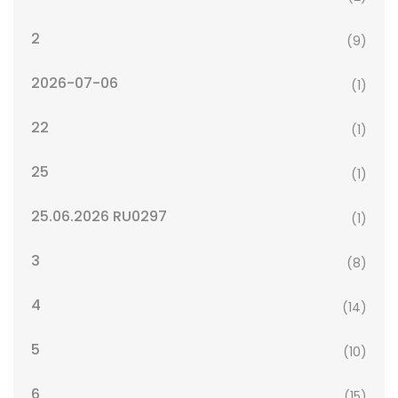
2
(9)
2026-07-06
(1)
22
(1)
25
(1)
25.06.2026 RU0297
(1)
3
(8)
4
(14)
5
(10)
6
(15)