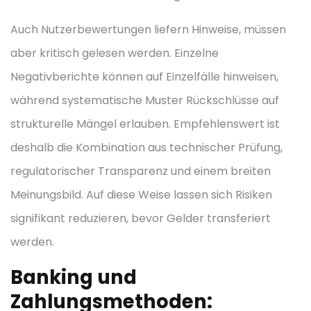
Auch Nutzerbewertungen liefern Hinweise, müssen
aber kritisch gelesen werden. Einzelne
Negativberichte können auf Einzelfälle hinweisen,
während systematische Muster Rückschlüsse auf
strukturelle Mängel erlauben. Empfehlenswert ist
deshalb die Kombination aus technischer Prüfung,
regulatorischer Transparenz und einem breiten
Meinungsbild. Auf diese Weise lassen sich Risiken
signifikant reduzieren, bevor Gelder transferiert
werden.
Banking und
Zahlungsmethoden: