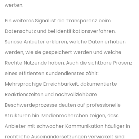
werten.
Ein weiteres Signal ist die Transparenz beim
Datenschutz und bei Identifikationsverfahren.
Seriöse Anbieter erklären, welche Daten erhoben
werden, wie sie gespeichert werden und welche
Rechte Nutzende haben. Auch die sichtbare Präsenz
eines effizienten Kundendienstes zählt:
Mehrsprachige Erreichbarkeit, dokumentierte
Reaktionszeiten und nachvollziehbare
Beschwerdeprozesse deuten auf professionelle
Strukturen hin. Medienrecherchen zeigen, dass
Anbieter mit schwacher Kommunikation häufiger in
rechtliche Auseinandersetzungen verwickelt sind.