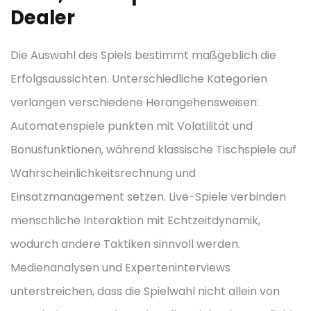
Dealer
Die Auswahl des Spiels bestimmt maßgeblich die
Erfolgsaussichten. Unterschiedliche Kategorien
verlangen verschiedene Herangehensweisen:
Automatenspiele punkten mit Volatilität und
Bonusfunktionen, während klassische Tischspiele auf
Wahrscheinlichkeitsrechnung und
Einsatzmanagement setzen. Live-Spiele verbinden
menschliche Interaktion mit Echtzeitdynamik,
wodurch andere Taktiken sinnvoll werden.
Medienanalysen und Experteninterviews
unterstreichen, dass die Spielwahl nicht allein von