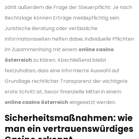
zählt außerdem die Frage der Steuerpflicht. Je nach
Rechtslage können Erträge meldepflichtig sein.
Juristische Beratung oder verlässliche
Informationsseiten helfen dabei, individuelle Pflichten
im Zusammenhang mit einem
online casino
österreich
zu klären. Abschließend bleibt
festzuhalten, dass eine informierte Auswahl auf
Grundlage rechtlicher Transparenz der wichtigste
erste Schritt ist, bevor finanzielle Mittel in einem
online casino österreich
eingesetzt werden.
Sicherheitsmaßnahmen: wie
man ein vertrauenswürdiges