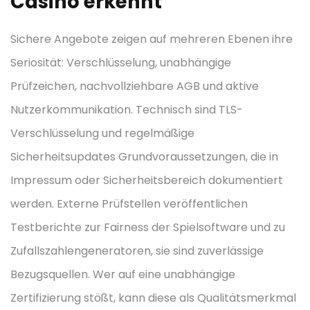
Casino erkennt
Sichere Angebote zeigen auf mehreren Ebenen ihre
Seriosität: Verschlüsselung, unabhängige
Prüfzeichen, nachvollziehbare AGB und aktive
Nutzerkommunikation. Technisch sind TLS-
Verschlüsselung und regelmäßige
Sicherheitsupdates Grundvoraussetzungen, die in
Impressum oder Sicherheitsbereich dokumentiert
werden. Externe Prüfstellen veröffentlichen
Testberichte zur Fairness der Spielsoftware und zu
Zufallszahlengeneratoren, sie sind zuverlässige
Bezugsquellen. Wer auf eine unabhängige
Zertifizierung stößt, kann diese als Qualitätsmerkmal