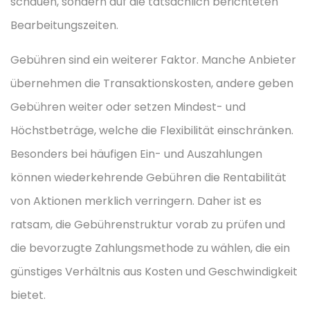
schauen, sondern auf die tatsächlich berichteten
Bearbeitungszeiten.
Gebühren sind ein weiterer Faktor. Manche Anbieter
übernehmen die Transaktionskosten, andere geben
Gebühren weiter oder setzen Mindest- und
Höchstbeträge, welche die Flexibilität einschränken.
Besonders bei häufigen Ein- und Auszahlungen
können wiederkehrende Gebühren die Rentabilität
von Aktionen merklich verringern. Daher ist es
ratsam, die Gebührenstruktur vorab zu prüfen und
die bevorzugte Zahlungsmethode zu wählen, die ein
günstiges Verhältnis aus Kosten und Geschwindigkeit
bietet.