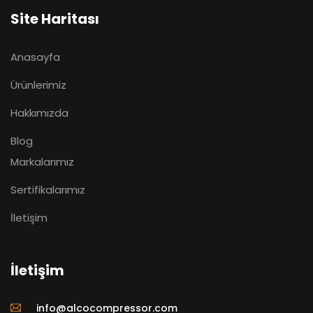
Site Haritası
Anasayfa
Ürünlerimiz
Hakkımızda
Blog
Markalarımız
Sertifikalarımız
İletişim
İletişim
info@alcocompressor.com