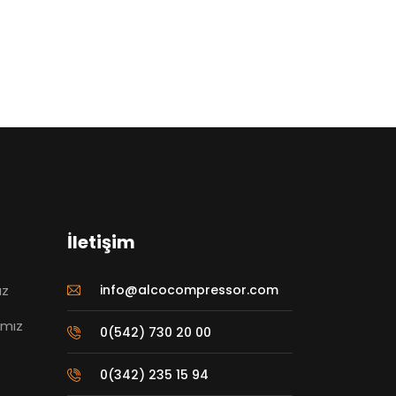
İletişim
ız
info@alcocompressor.com
ımız
0(542) 730 20 00
0(342) 235 15 94