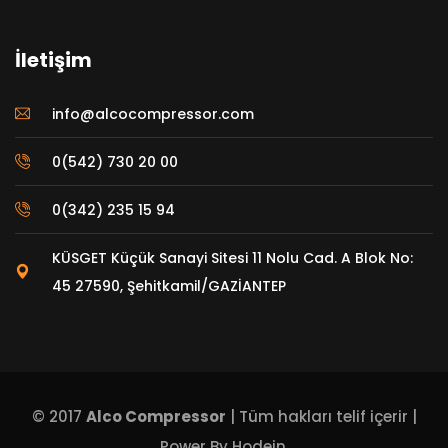
İletişim
info@alcocompressor.com
0(542) 730 20 00
0(342) 235 15 94
KÜSGET Küçük Sanayi Sitesi 11 Nolu Cad. A Blok No:
45 27590, Şehitkamil/GAZİANTEP
© 2017
Alco Compressor
| Tüm hakları telif içerir |
Power By
Hodein
.