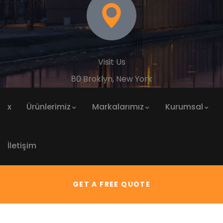
Visit Us
80 Broklyn, New York
x
Ürünlerimiz
Markalarımız
Kurumsal
İletişim
GET A FREE QUOTE